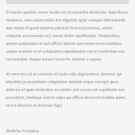
Et harum quidem rerum facilis est et expedita distinctio. Nam libero
tempore, cum soluta nobis est eligendi optio cumque nihil impedit
quo minus id quod maxime placeat facere possimus, omnis
voluptas assumenda est, omnis dolor repellendus. Temporibus
autem quibusdam et aut officiis debitis aut rerum necessitatibus
saepe eveniet ut et voluptates repudiandae sint et molestiae non
recusandae. Itaque earum rerum hic tenetur a sapien.
At vero eos et accusamus et iusto odio dignissimos ducimus qui
blanditiis praesentium voluptatum deleniti atque corrupti quos
dolores et quas molestias excepturi sint occaecati cupiditate non
provident, similique sunt in culpa qui officia deserunt mollitia animi,
id est laborum et dolorum fuga.
Ähnliche Produkte