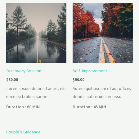
Discovery Session
Self-Improvement
$
80.00
$
90.00
Lorem ipsum dolor sit amet, elit
Autem quibusdam et aut officiis
necessi tatibus saepe.
debitis aut rerum necessi.
Duration : 60 MIN
Duration : 45 MIN
Couple’s Guidance